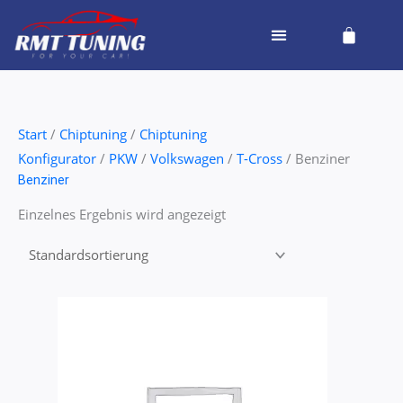
Zum
Cart
Inhalt
springen
Start
/
Chiptuning
/
Chiptuning
Konfigurator
/
PKW
/
Volkswagen
/
T-Cross
/ Benziner
Benziner
Einzelnes Ergebnis wird angezeigt