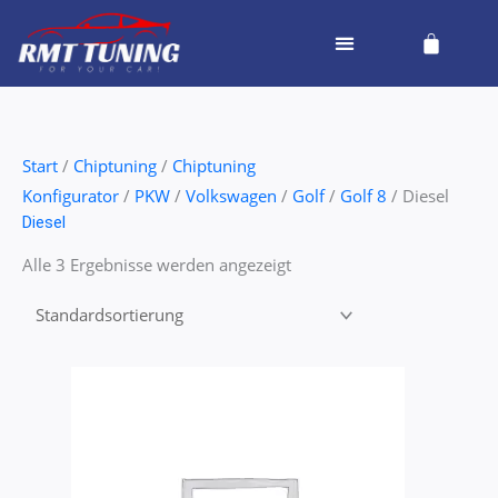
Zum
Cart
Inhalt
springen
Start
/
Chiptuning
/
Chiptuning
Konfigurator
/
PKW
/
Volkswagen
/
Golf
/
Golf 8
/ Diesel
Diesel
Alle 3 Ergebnisse werden angezeigt