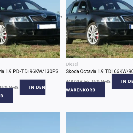
Diesel
via 1.9 PD-TDi 96KW/130PS
Skoda Octavia 1.9 TDI 66KW/9
448,00
€
IN D
inkl 19 % MwSt
IN DEN
 19 % MwSt
WARENKORB
B