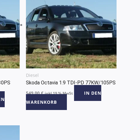
Diesel
130PS
Skoda Octavia 1.9 TDI-PD 77KW/105PS
549,00
€
IN DEN
inkl 19 % MwSt
EN
WARENKORB