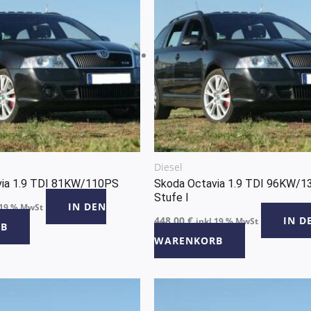
Diesel
via 1.9 TDI 81KW/110PS
Skoda Octavia 1.9 TDI 96KW/
Stufe I
IN DEN
 19 % MwSt
448,00
€
IN D
inkl 19 % MwSt
B
WARENKORB