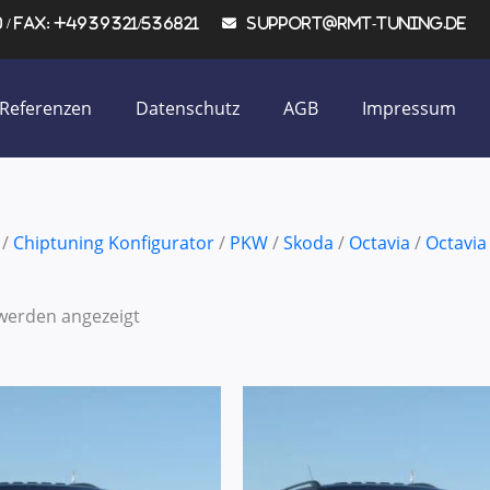
/ Fax: +4939321/536821
support@rmt-tuning.de
Referenzen
Datenschutz
AGB
Impressum
/
Chiptuning Konfigurator
/
PKW
/
Skoda
/
Octavia
/
Octavia 
 werden angezeigt