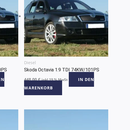
Diesel
0PS
Skoda Octavia 1.9 TDI 74KW/101PS
EN
448,00
€
IN DEN
inkl 19 % MwSt
WARENKORB