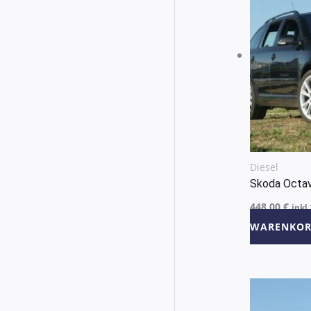
Diesel
Skoda Octa
448,00
€
inkl
WARENKOR