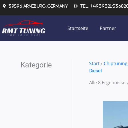
Zum
39596 Arneburg, Germany
Tel: +4939321/536820 
Inhalt
springen
Startseite
Partner
Start
/
Chiptuning
Kategorie
Diesel
Alle 8 Ergebnisse