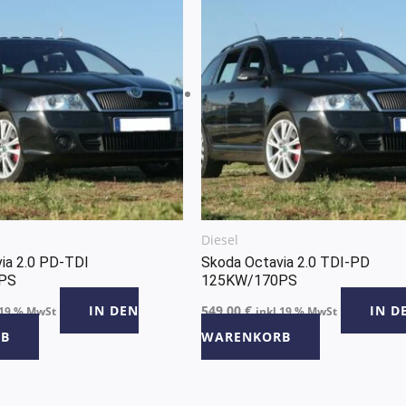
Diesel
ia 2.0 PD-TDI
Skoda Octavia 2.0 TDI-PD
PS
125KW/170PS
IN DEN
549,00
€
IN D
 19 % MwSt
inkl 19 % MwSt
B
WARENKORB