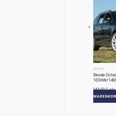
Diesel
Skoda Octav
103KW/140
549,00
€
inkl
WARENKOR