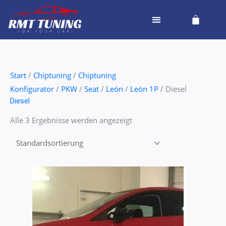
Zum
Cart
Inhalt
springen
Start
/
Chiptuning
/
Chiptuning
Konfigurator
/
PKW
/
Seat
/
León
/
León 1P
/ Diesel
Diesel
Alle 3 Ergebnisse werden angezeigt