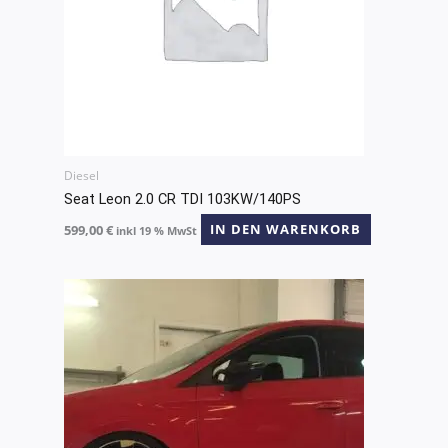
Diesel
Seat Leon 2.0 CR TDI 103KW/140PS
599,00
€
IN DEN WARENKORB
inkl 19 % MwSt