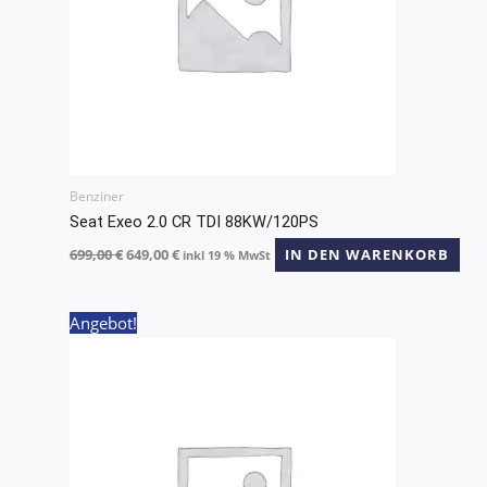
Benziner
Seat Exeo 2.0 CR TDI 88KW/120PS
699,00
€
649,00
€
IN DEN WARENKORB
inkl 19 % MwSt
Ursprünglicher
Aktueller
Angebot!
Preis
Preis
war:
ist:
699,00 €
649,00 €.