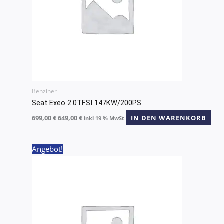
Benziner
Seat Exeo 2.0TFSI 147KW/200PS
699,00
€
649,00
€
IN DEN WARENKORB
inkl 19 % MwSt
Ursprünglicher
Aktueller
Angebot!
Preis
Preis
war:
ist:
699,00 €
649,00 €.