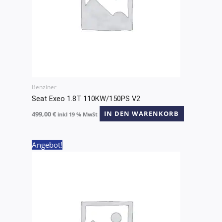
Benziner
Seat Exeo 1.8T 110KW/150PS V2
499,00
€
IN DEN WARENKORB
inkl 19 % MwSt
Ursprünglicher
Aktueller
Angebot!
Preis
Preis
war:
ist:
699,00 €
649,00 €.