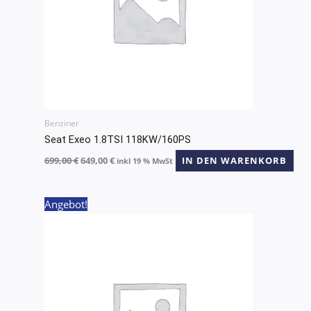
Benziner
Seat Exeo 1.8TSI 118KW/160PS
699,00
€
649,00
€
IN DEN WARENKORB
inkl 19 % MwSt
Ursprünglicher
Aktueller
Angebot!
Preis
Preis
war:
ist:
699,00 €
649,00 €.