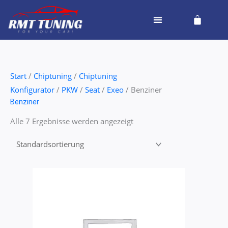
Zum
Cart
Inhalt
springen
Start
/
Chiptuning
/
Chiptuning
Konfigurator
/
PKW
/
Seat
/
Exeo
/ Benziner
Benziner
Alle 7 Ergebnisse werden angezeigt