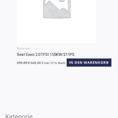
Benziner
Seat Exeo 2.0TFSI 155KW/211PS
699,00
€
649,00
€
IN DEN WARENKORB
inkl 19 % MwSt
Kategorie