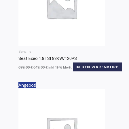
Benziner
Seat Exeo 1.8TSI 88KW/120PS
699,00
€
649,00
€
IN DEN WARENKORB
inkl 19 % MwSt
Ursprünglicher
Aktueller
Angebot!
Preis
Preis
war:
ist:
699,00 €
649,00 €.