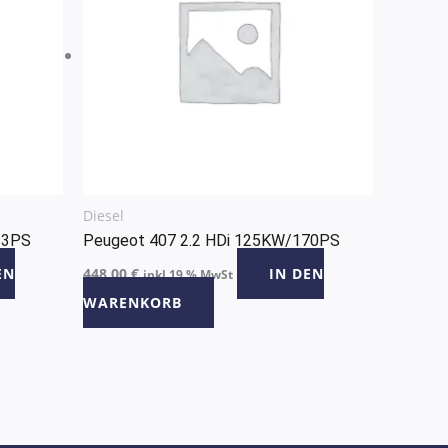
Diesel
63PS
Peugeot 407 2.2 HDi 125KW/170PS
EN
448,00
€
IN DEN
inkl 19 % MwSt
WARENKORB