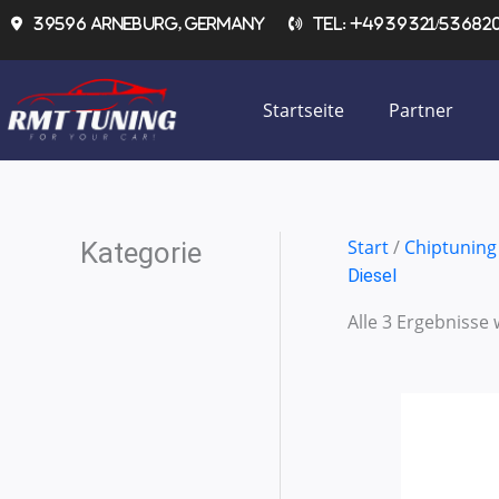
Zum
39596 Arneburg, Germany
Tel: +4939321/536820 
Inhalt
springen
Startseite
Partner
Start
/
Chiptuning
Kategorie
Diesel
Alle 3 Ergebnisse