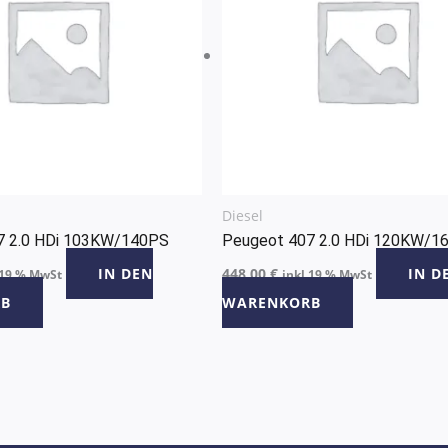
Diesel
7 2.0 HDi 103KW/140PS
Peugeot 407 2.0 HDi 120KW/1
IN DEN
448,00
€
IN D
 19 % MwSt
inkl 19 % MwSt
B
WARENKORB