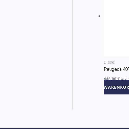
Diesel
Peugeot 40
448,00
€
inkl
WARENKOR