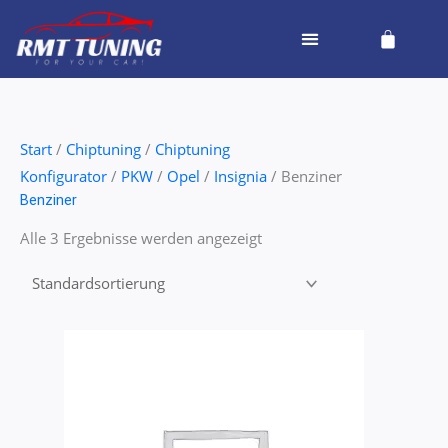
Zum
Cart
Inhalt
springen
Start
/
Chiptuning
/
Chiptuning
Konfigurator
/
PKW
/
Opel
/
Insignia
/ Benziner
Benziner
Alle 3 Ergebnisse werden angezeigt