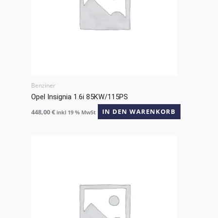
Benziner
Opel Insignia 1.6i 85KW/115PS
448,00
€
IN DEN WARENKORB
inkl 19 % MwSt