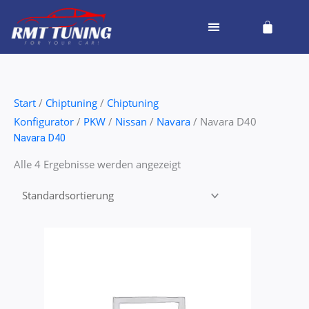
Zum
Cart
Inhalt
springen
Start
/
Chiptuning
/
Chiptuning
Konfigurator
/
PKW
/
Nissan
/
Navara
/ Navara D40
Navara D40
Alle 4 Ergebnisse werden angezeigt