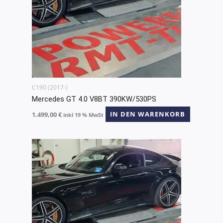
C190 (2017-)
Mercedes GT 4.0 V8BT 390KW/530PS
1.499,00
€
IN DEN WARENKORB
inkl 19 % MwSt