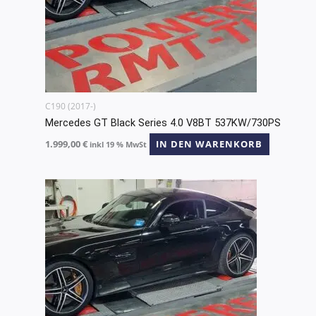
C190 (2017-)
Mercedes GT Black Series 4.0 V8BT 537KW/730PS
1.999,00
€
IN DEN WARENKORB
inkl 19 % MwSt