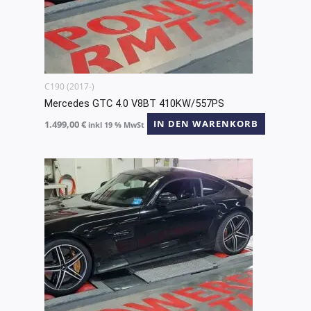
C190 (2017-)
Mercedes GTC 4.0 V8BT 410KW/557PS
1.499,00
€
IN DEN WARENKORB
inkl 19 % MwSt