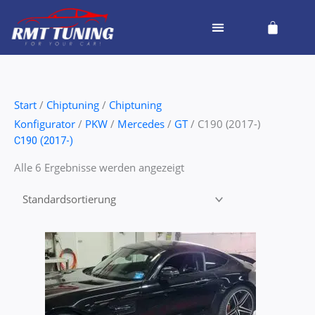
Zum
Cart
Inhalt
springen
Start
/
Chiptuning
/
Chiptuning
Konfigurator
/
PKW
/
Mercedes
/
GT
/ C190 (2017-)
C190 (2017-)
Alle 6 Ergebnisse werden angezeigt