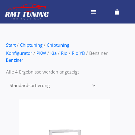
Zum
Cart
Inhalt
springen
Start
/
Chiptuning
/
Chiptuning
Konfigurator
/
PKW
/
Kia
/
Rio
/
Rio YB
/ Benziner
Benziner
Alle 4 Ergebnisse werden angezeigt