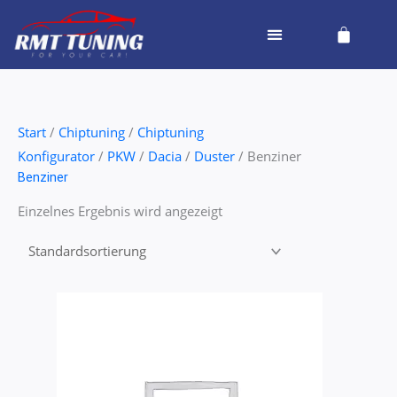
Zum
Cart
Inhalt
springen
Start
/
Chiptuning
/
Chiptuning
Konfigurator
/
PKW
/
Dacia
/
Duster
/ Benziner
Benziner
Einzelnes Ergebnis wird angezeigt