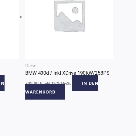
Diesel
BMW 430d / Inkl XDrive 190KW/258PS
EN
799,00
€
IN DEN
inkl 19 % MwSt
WARENKORB