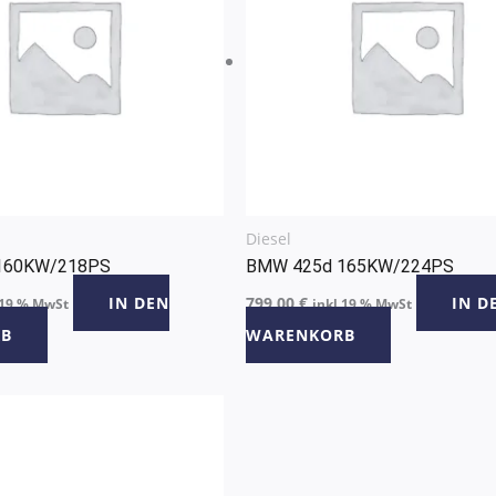
Diesel
160KW/218PS
BMW 425d 165KW/224PS
IN DEN
799,00
€
IN D
 19 % MwSt
inkl 19 % MwSt
B
WARENKORB