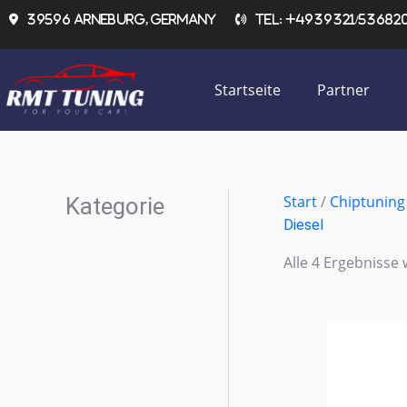
Zum
39596 Arneburg, Germany
Tel: +4939321/536820 
Inhalt
springen
Startseite
Partner
Start
/
Chiptuning
Kategorie
Diesel
Alle 4 Ergebnisse