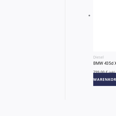
Diesel
BMW 435d 
799,00
€
inkl
WARENKOR