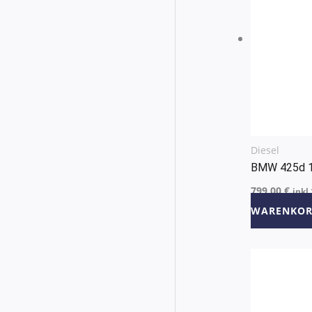
Diesel
BMW 425d 
799,00
€
inkl
WARENKOR