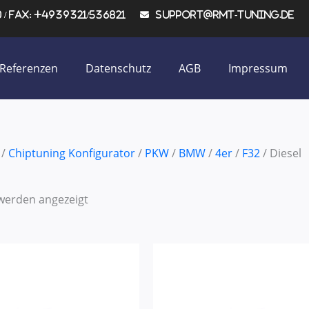
/ Fax: +4939321/536821
support@rmt-tuning.de
Referenzen
Datenschutz
AGB
Impressum
/
Chiptuning Konfigurator
/
PKW
/
BMW
/
4er
/
F32
/ Diesel
 werden angezeigt