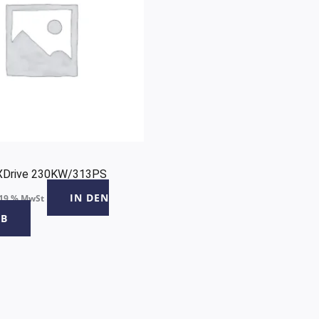
XDrive 230KW/313PS
IN DEN
 19 % MwSt
B