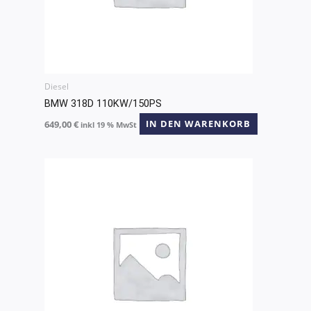
Diesel
BMW 318D 110KW/150PS
649,00
€
IN DEN WARENKORB
inkl 19 % MwSt