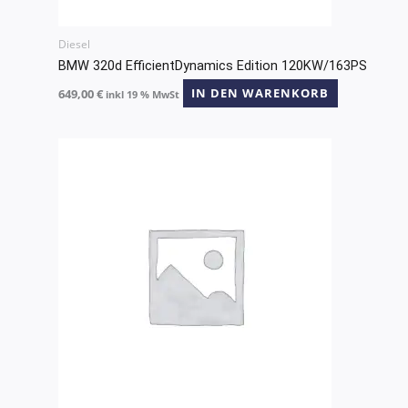
Diesel
BMW 320d EfficientDynamics Edition 120KW/163PS
649,00
€
IN DEN WARENKORB
inkl 19 % MwSt