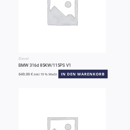
Diesel
BMW 316d 85KW/115PS V1
649,00
€
IN DEN WARENKORB
inkl 19 % MwSt