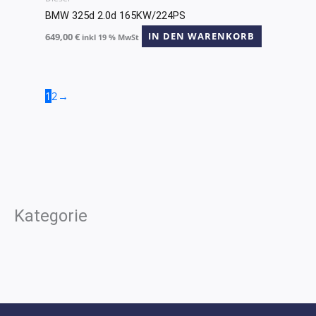
BMW 325d 2.0d 165KW/224PS
649,00
€
IN DEN WARENKORB
inkl 19 % MwSt
1
2
→
Kategorie