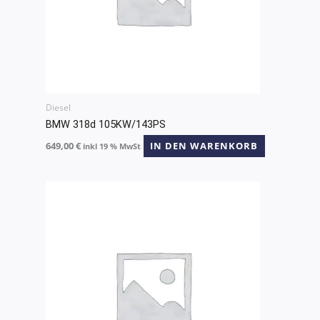
Diesel
BMW 318d 105KW/143PS
649,00
€
IN DEN WARENKORB
inkl 19 % MwSt