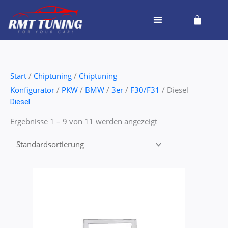
Zum
Cart
Inhalt
springen
Start
/
Chiptuning
/
Chiptuning
Konfigurator
/
PKW
/
BMW
/
3er
/
F30/F31
/ Diesel
Diesel
Ergebnisse 1 – 9 von 11 werden angezeigt