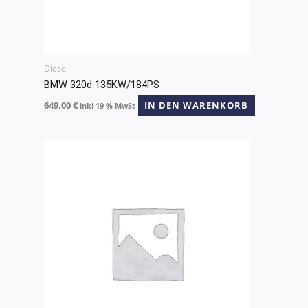
Diesel
BMW 320d 135KW/184PS
649,00
€
IN DEN WARENKORB
inkl 19 % MwSt