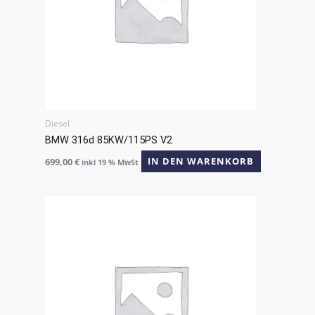
Diesel
BMW 316d 85KW/115PS V2
699,00
€
IN DEN WARENKORB
inkl 19 % MwSt