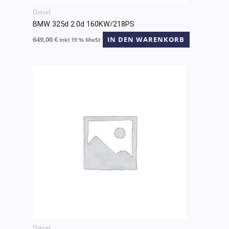
Diesel
BMW 325d 2.0d 160KW/218PS
649,00
€
IN DEN WARENKORB
inkl 19 % MwSt
Diesel