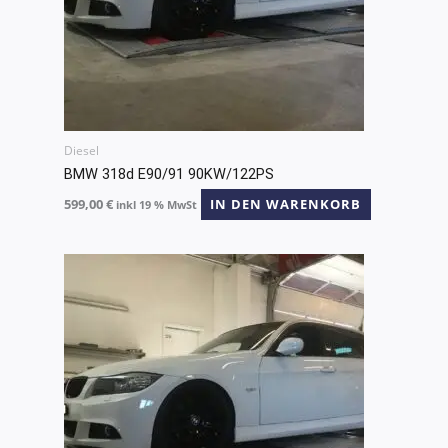
Diesel
BMW 318d E90/91 90KW/122PS
599,00
€
IN DEN WARENKORB
inkl 19 % MwSt