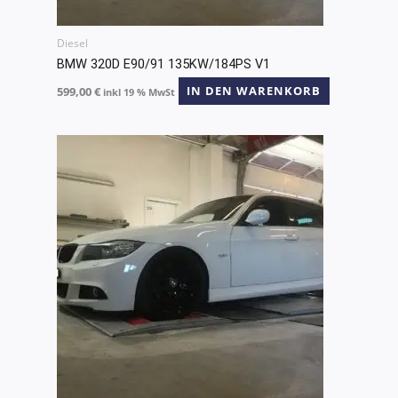
Diesel
BMW 320D E90/91 135KW/184PS V1
599,00
€
IN DEN WARENKORB
inkl 19 % MwSt