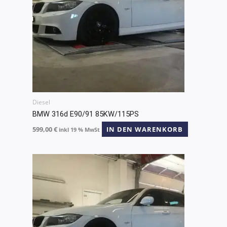
Diesel
BMW 316d E90/91 85KW/115PS
599,00
€
IN DEN WARENKORB
inkl 19 % MwSt