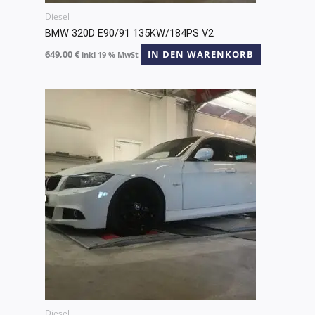
Diesel
BMW 320D E90/91 135KW/184PS V2
649,00
€
IN DEN WARENKORB
inkl 19 % MwSt
Diesel