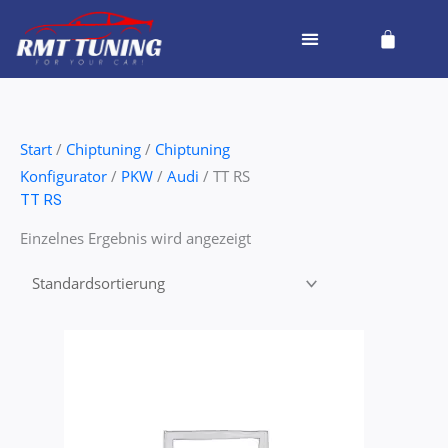
Zum
Cart
Inhalt
springen
Start
/
Chiptuning
/
Chiptuning
Konfigurator
/
PKW
/
Audi
/ TT RS
TT RS
Einzelnes Ergebnis wird angezeigt