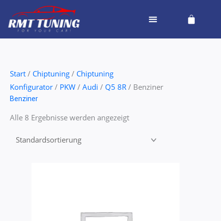
Zum
Cart
Inhalt
springen
Start
/
Chiptuning
/
Chiptuning
Konfigurator
/
PKW
/
Audi
/
Q5 8R
/ Benziner
Benziner
Alle 8 Ergebnisse werden angezeigt