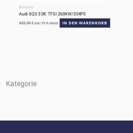
Benziner
Audi SQ5 3.0K TFSI 260KW/354PS
849,00
€
IN DEN WARENKORB
inkl 19 % MwSt
Kategorie