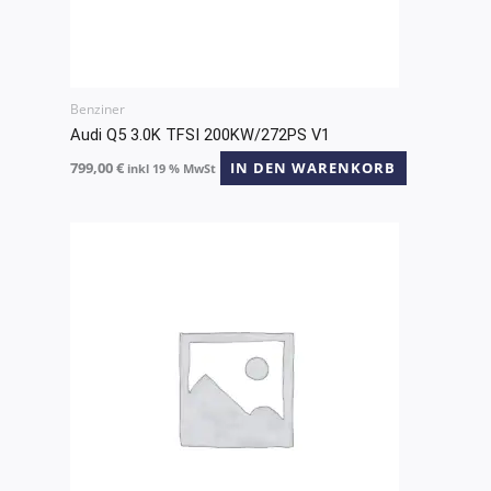
Benziner
Audi Q5 3.0K TFSI 200KW/272PS V1
799,00
€
IN DEN WARENKORB
inkl 19 % MwSt