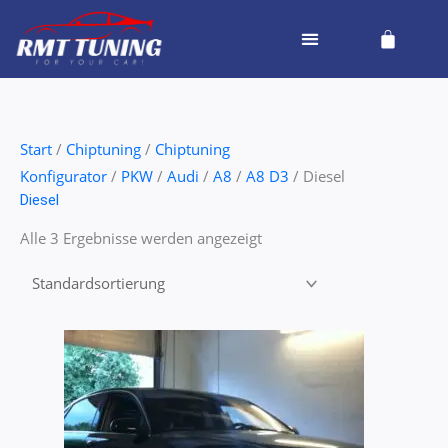
Zum
Cart
Inhalt
springen
Start
/
Chiptuning
/
Chiptuning
Konfigurator
/
PKW
/
Audi
/
A8
/
A8 D3
/ Diesel
Diesel
Alle 3 Ergebnisse werden angezeigt