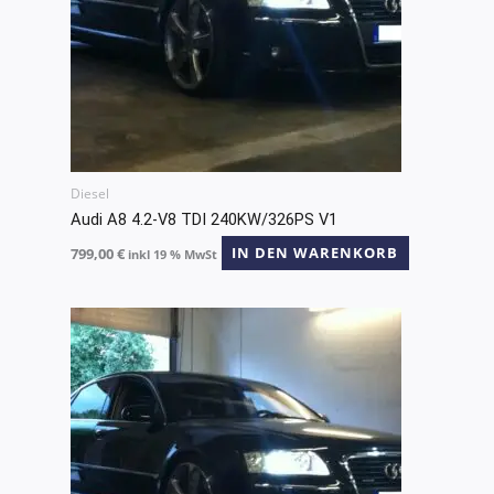
Diesel
Audi A8 4.2-V8 TDI 240KW/326PS V1
799,00
€
IN DEN WARENKORB
inkl 19 % MwSt