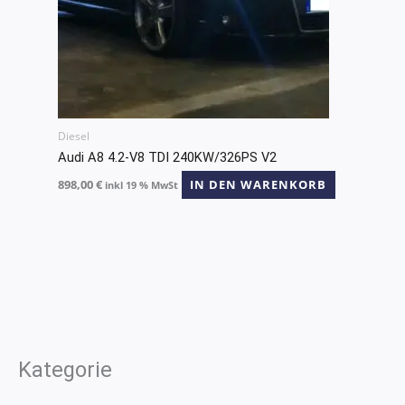
Diesel
Audi A8 4.2-V8 TDI 240KW/326PS V2
898,00
€
IN DEN WARENKORB
inkl 19 % MwSt
Kategorie