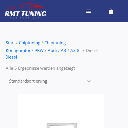
Zum
Cart
Inhalt
springen
Start
/
Chiptuning
/
Chiptuning
Konfigurator
/
PKW
/
Audi
/
A3
/
A3 8L
/ Diesel
Diesel
Alle 5 Ergebnisse werden angezeigt