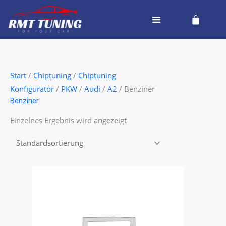
Zum
Cart
Inhalt
springen
Start
/
Chiptuning
/
Chiptuning
Konfigurator
/
PKW
/
Audi
/
A2
/ Benziner
Benziner
Einzelnes Ergebnis wird angezeigt