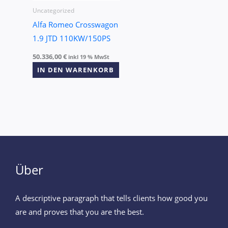
Uncategorized
Alfa Romeo Crosswagon
1.9 JTD 110KW/150PS
50.336,00
€
inkl 19 % MwSt
IN DEN WARENKORB
Über
A descriptive paragraph that tells clients how good you
are and proves that you are the best.