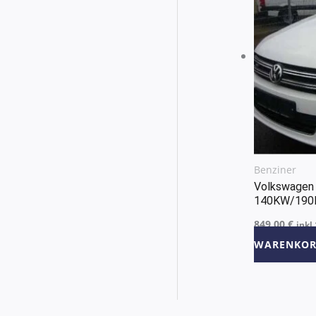
Benziner
Volkswagen 
140KW/190
849,00
€
inkl
WARENKOR