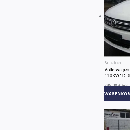
Benziner
Volkswagen 
110KW/150
749,00
€
inkl
WARENKOR