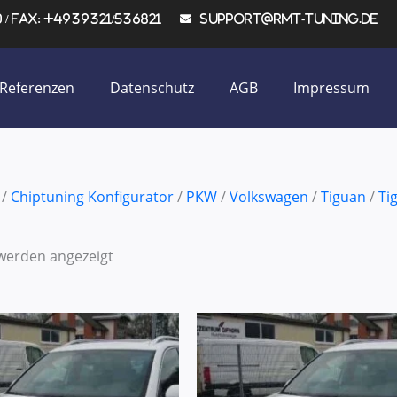
/ Fax: +4939321/536821
support@rmt-tuning.de
Referenzen
Datenschutz
AGB
Impressum
/
Chiptuning Konfigurator
/
PKW
/
Volkswagen
/
Tiguan
/
Ti
 werden angezeigt