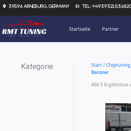
Zum
39596 Arneburg, Germany
Tel: +4939321/536820 
Inhalt
springen
Startseite
Partner
Start
/
Chiptuning
Kategorie
Benziner
Alle 5 Ergebnisse