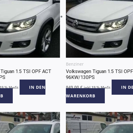
Benziner
Tiguan 1.5 TSI OPF ACT
Volkswagen Tiguan 1.5 TSI OP
PS
96KW/130PS
IN DEN
849,00
€
IN D
 19 % MwSt
inkl 19 % MwSt
B
WARENKORB