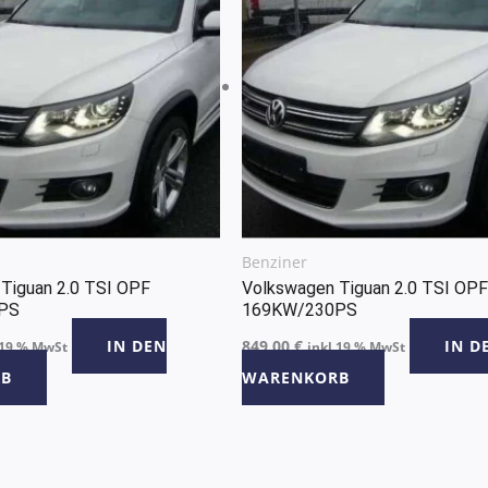
Benziner
Tiguan 2.0 TSI OPF
Volkswagen Tiguan 2.0 TSI OPF
PS
169KW/230PS
IN DEN
849,00
€
IN D
 19 % MwSt
inkl 19 % MwSt
B
WARENKORB