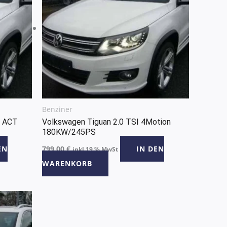
Benziner
F ACT
Volkswagen Tiguan 2.0 TSI 4Motion
180KW/245PS
EN
799,00
€
IN DEN
inkl 19 % MwSt
WARENKORB